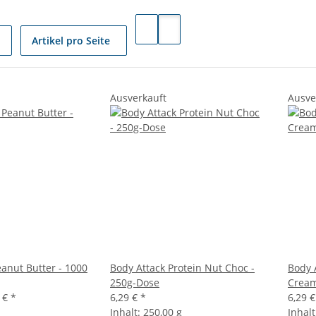
Artikel pro Seite
Ausverkauft
Ausve
eanut Butter - 1000
Body Attack Protein Nut Choc -
Body 
250g-Dose
Cream
9 €
*
6,29 €
*
6,29 
Inhalt:
250,00 g
Inhal