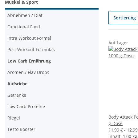
Muskel & Sport
Abnehmen / Diät
Sortierung
Functional Food
Intra Workout Formel
Auf Lager
Post Workout Formulas
Low Carb Ernährung
Aromen / Flav Drops
Aufsriche
Getränke
Low Carb Proteine
Body Attack P
Riegel
g-Dose
Testo Booster
11,99 € -
12,9
Inhalt:
1,00 kg