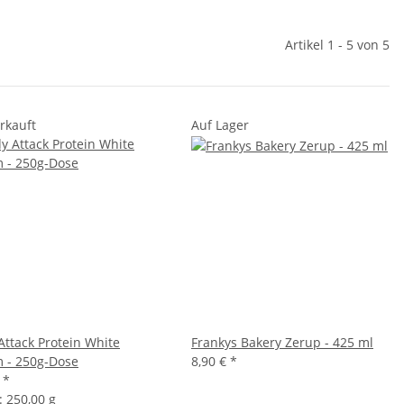
Artikel 1 - 5 von 5
rkauft
Auf Lager
Attack Protein White
Frankys Bakery Zerup - 425 ml
 - 250g-Dose
8,90 €
*
€
*
t:
250,00 g