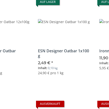
AUF LAGER
AUF 
r Oatbar
ESN Designer Oatbar 1x100
Ironm
g
11,9
2,49 €
*
Inhalt
5,95 €
0,10 kg
Inhalt:
kg
24,90 € pro 1 kg
AUSVERKAUFT
AUSV