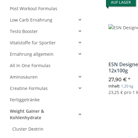
AUF LAGER
Post Workout Formulas
Low Carb Ernährung
Testo Booster
Vitalstoffe für Sportler
Ernährung allgemein
ESN Designe
All In One Formulas
12x100g
Aminosäuren
27,90 €
*
1,20 kg
Inhalt:
Creatine Formulas
23,25 € pro 1 
Fertiggetränke
Weight Gainer &
Kohlenhydrate
Cluster Dextrin