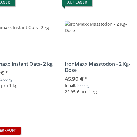
LAGER
AUF LAGER
axx Instant Oats- 2 kg
IronMaxx Masstodon - 2 Kg-
Dose
0 €
*
45,90 €
*
2,00 kg
:
 pro 1 kg
2,00 kg
Inhalt:
22,95 € pro 1 kg
ERKAUFT