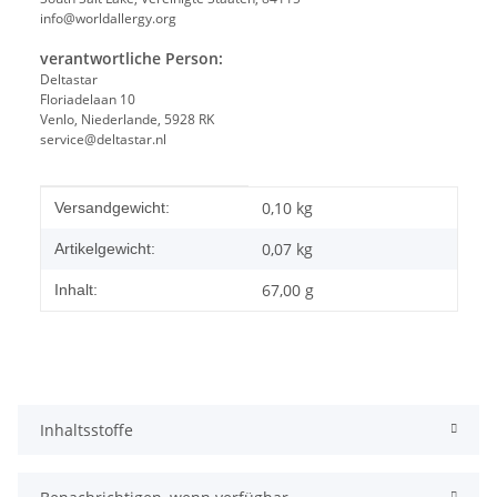
info@worldallergy.org
verantwortliche Person:
Deltastar
Floriadelaan 10
Venlo, Niederlande, 5928 RK
service@deltastar.nl
Produkteigenschaft
Wert
0,10 kg
Versandgewicht:
0,07
kg
Artikelgewicht:
67,00 g
Inhalt:
Inhaltsstoffe