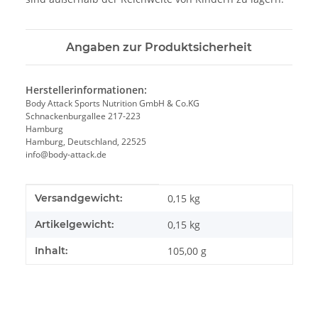
Angaben zur Produktsicherheit
Herstellerinformationen:
Body Attack Sports Nutrition GmbH & Co.KG
Schnackenburgallee 217-223
Hamburg
Hamburg, Deutschland, 22525
info@body-attack.de
Produkteigenschaft
Wert
Versandgewicht:
0,15 kg
Artikelgewicht:
0,15
kg
Inhalt:
105,00 g