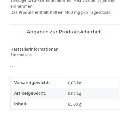
sonstige Medikamente nehmen. Nicht unter 18 Jahren
einnehmen.
Das Produkt enthält Koffein (400 mg pro Tagesdosis).
Angaben zur Produktsicherheit
Herstellerinformationen:
Extreme Labs
, ,
Produkteigenschaft
Wert
Versandgewicht:
0,08 kg
Artikelgewicht:
0,07
kg
Inhalt:
65,00 g