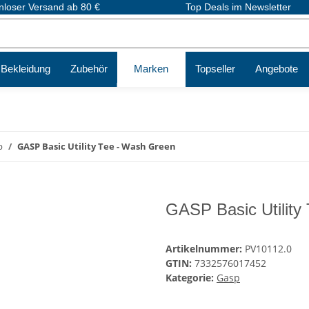
nloser Versand ab 80 €
Top Deals im Newsletter
Bekleidung
Zubehör
Marken
Topseller
Angebote
p
GASP Basic Utility Tee - Wash Green
GASP Basic Utility
Artikelnummer:
PV10112.0
GTIN:
7332576017452
Kategorie:
Gasp