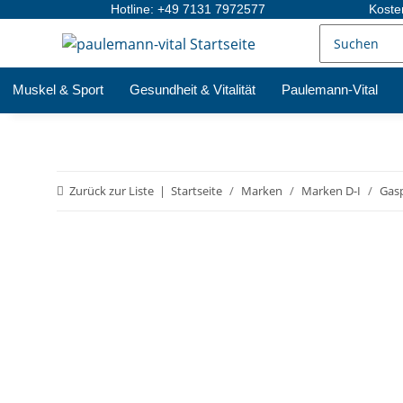
Hotline: +49 7131 7972577
Koste
Muskel & Sport
Gesundheit & Vitalität
Paulemann-Vital
Zurück zur Liste
Startseite
Marken
Marken D-I
Gas