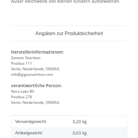
Außer Reichweite von kleinen Kindern aufbewahren.
Angaben zur Produktsicherheit
Herstellerinformationen:
Genetic Nutrition
Postbus 111
Venlo, Niederlande, 5900AG
info@gigasnutrition.com
verantwortliche Person:
Nero Labs BV
Postbus 278
Venlo, Niederlande, 5900AG
Produkteigenschaft
Wert
0,20 kg
Versandgewicht:
0,03
kg
Artikelgewicht: