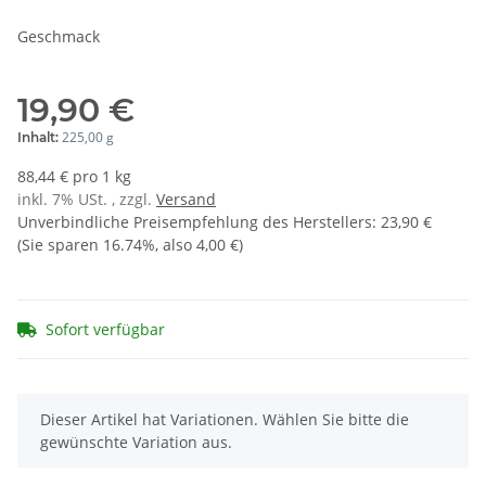
Geschmack
19,90 €
225,00 g
Inhalt:
88,44 € pro 1 kg
inkl. 7% USt. , zzgl.
Versand
Unverbindliche Preisempfehlung des Herstellers
:
23,90 €
(Sie sparen
16.74%
, also
4,00 €
)
Sofort verfügbar
x
Dieser Artikel hat Variationen. Wählen Sie bitte die
gewünschte Variation aus.