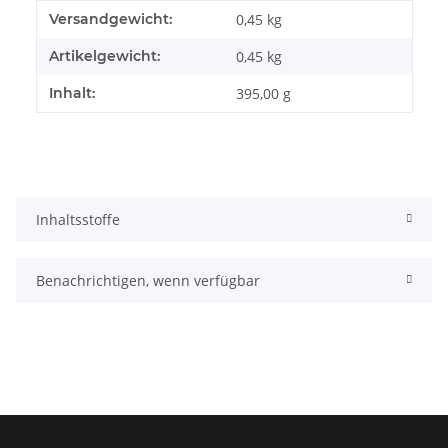
Produkteigenschaft
Wert
Versandgewicht:
0,45 kg
Artikelgewicht:
0,45
kg
Inhalt:
395,00 g
Inhaltsstoffe
Benachrichtigen, wenn verfügbar