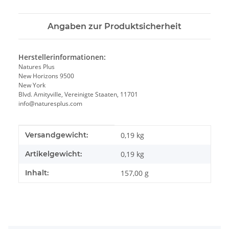
Angaben zur Produktsicherheit
Herstellerinformationen:
Natures Plus
New Horizons 9500
New York
Blvd. Amityville, Vereinigte Staaten, 11701
info@naturesplus.com
Produkteigenschaft
Wert
Versandgewicht:
0,19 kg
Artikelgewicht:
0,19
kg
Inhalt:
157,00 g