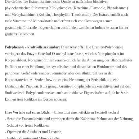
Der Grüner Tee Extrakt ist eine reiche Quelle an natürlichen bioaktiven
phytochemischen Substanzen ? Polyphenolen (Katechine, Flavonole, Phenolsäuren)
und Methylxanthinen (Koffein, Theophyllin, Theobromin). Der Extrakt enthält auch
viele Vitamine und Mineralstoffe und erfreut sich vor allem wegen seiner
gesundheitsfördernden Eigenschaften auch in den westlichen Industriestaaten immer
größerer Beliebtheit.
Polyphenole - kraftvolle sekundäre Pflanzenstoffe!
Die Grüntee-Polyphenole
verringern das Enzym Catechol-O-methyl-transferase, welches Norepinephrin im
Körper abbaut. Norepinephrin ist verantwortlich für die Anpassung des Blutkreislaufes.
Es führt zu einer Erhöhung des systolischen und diastolischen Blutdruckes und des
peripheren Gefäßwiderstandes, vermindert aber den Blutdurchfluss in den
Koronararterien. Außerdem bewirkt es eine Hemmung der Peristaltik und eine
Dilatation der Pupillen. Kurz gesagt: Grüntee-Polyphenole wirken aktivierend auf den
Stoffwechsel. Polyphenole weisen auch antioxidative Eigenschaften auf, da heißt sie
können freie Radikale im Körper abbauen.
Ihre Vorteile auf einen Blick:
- Unterstützt einen effektiven Fettstoffwechsel
- Senkt die Enzymaktivität und verringert damit die Kalorienaufnahme aus der Nahrung
- Schützt vor freien Radikalen
- Optimiert die Ausdauer und Leistung
- Enthält Vitamine und Mineralstoffe.