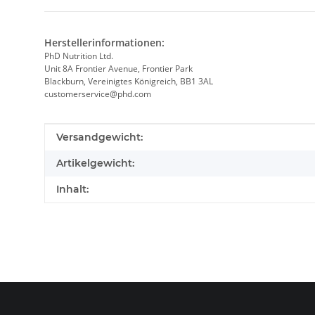
Herstellerinformationen:
PhD Nutrition Ltd.
Unit 8A Frontier Avenue, Frontier Park
Blackburn, Vereinigtes Königreich, BB1 3AL
customerservice@phd.com
Produkteigenschaft
Wert
Versandgewicht:
Artikelgewicht:
Inhalt: