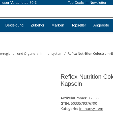
nloser Versand ab 80 €
Top Deals im Newsletter
Bekleidung
Zubehör
Marken
Topseller
Angebote
erregionen und Organe
Immunsystem
Reflex Nutrition Colostrum 4
Reflex Nutrition C
Kapseln
Artikelnummer:
17903
GTIN:
5033579376790
Kategorie:
Immunsystem