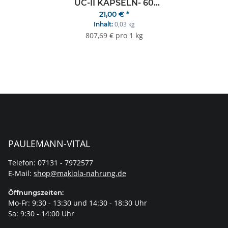
UC-II KAPSELN- 60
21,00 €
*
KAPSELN
0,03 kg
Inhalt:
807,69 € pro 1 kg
PAULEMANN-VITAL
Telefon: 07131 - 7972577
E-Mail:
shop@makiola-nahrung.de
Öffnungszeiten:
Mo-Fr: 9:30 - 13:30 und 14:30 - 18:30 Uhr
Sa: 9:30 - 14:00 Uhr