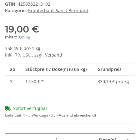
GTIN:
4250382213192
Kategorie:
Kräuterhaus Sanct Bernhard
19,00 €
0,05 kg
Inhalt:
358,49 € pro 1 kg
inkl. 7% USt. , zzgl.
Versand
ab
Stückpreis / Dose(n) (0,05 kg)
Grundpreis
3
17,50 €
*
330,19 € pro kg
Sofort verfügbar
Lieferzeit:
1 - 3 Werktage
(DE - Ausland abweichend)
Dose(n)