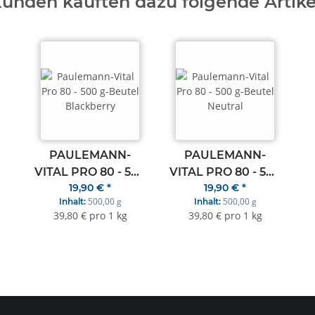
unden kauften dazu folgende Artike
PAULEMANN-
PAULEMANN-
VITAL PRO 80 - 500
VITAL PRO 80 - 500
19,90 €
*
19,90 €
*
G-BEUTEL
G-BEUTEL
500,00 g
500,00 g
Inhalt:
Inhalt:
BLACKBERRY
NEUTRAL
39,80 € pro 1 kg
39,80 € pro 1 kg