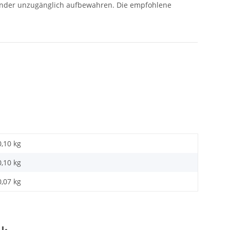
Kinder unzugänglich aufbewahren. Die empfohlene
0,10 kg
0,10
kg
0,07 kg