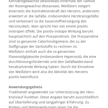
Kernobstgewächse (Maloideae) innerhalb der Familie
der Rosengewächse (Rosaceae). Weißdorn steigert
einerseits die Kontraktionskraft des Herzens, anderseits
erweitert er die Gefäße, insbesondere Herzkranzgefäße
und verbessert so die Sauerstoffversorgung des
Herzmuskels. Man spricht hier von einem positiv
inotropen Effekt. Die positiv inotope Wirkung beruht
hauptsächlich auf den Procyanidinen. Die Procyanidine
sind so genannte Catechinoligomere, die zu der
Stoffgruppe der Gerbstoffe zu rechnen ist.
Weißdorn enthält auch die so genannten
Flavonoidglykoside (insbesondere Hyperosid), die eine
durchblutungsfördernde und den Gefäßwiderstand
herabsetzende Wirkung haben. Durch die Einnahme
von Weißdorn wird also die Aktivität des Herzens
positiv beeinflusst.
Anwendungsgebiete
Traditionell angewendet zur Unterstützung der Herz-
Kreislauf-Funktion. Diese Angabe beruht ausschließlich
auf Überlieferung und langjähriger Erfahrung. Zu
Risiken und Nebenwirkungen lesen Sie die