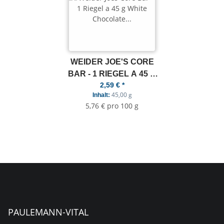
WEIDER JOE'S CORE
BAR - 1 RIEGEL A 45 G
2,59 €
*
WHITE CHOCOLATE
45,00 g
Inhalt:
COCONUT
5,76 € pro 100 g
PAULEMANN-VITAL