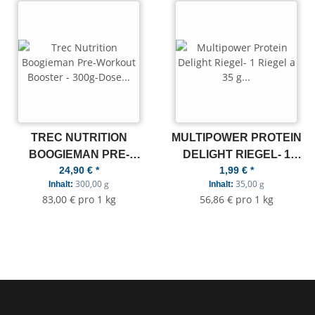
TREC NUTRITION
MULTIPOWER PROTEIN
BOOGIEMAN PRE-
DELIGHT RIEGEL- 1
24,90 €
*
1,99 €
*
WORKOUT BOOSTER -
RIEGEL A 35 G VANILLA
300,00 g
35,00 g
Inhalt:
Inhalt:
300G-DOSE BUBBLE
CASHEW CARAMEL
83,00 € pro 1 kg
56,86 € pro 1 kg
GUM