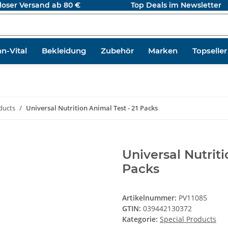
loser Versand ab 80 €
Top Deals im Newsletter
n-Vital
Bekleidung
Zubehör
Marken
Topseller
ducts
Universal Nutrition Animal Test - 21 Packs
Universal Nutriti
Packs
Artikelnummer:
PV11085
GTIN:
039442130372
Kategorie:
Special Products