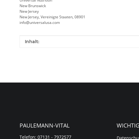
Universal Nutrition
New Brunswick
New Jersey
New Jersey, Vereinigte Staaten, 08901
info@universalusa.com
Produkteigenschaft
Wert
Inhalt:
PAULEMANN-VITAL
WICHTI
Telefon: 07131 - 7972577
Datenschu