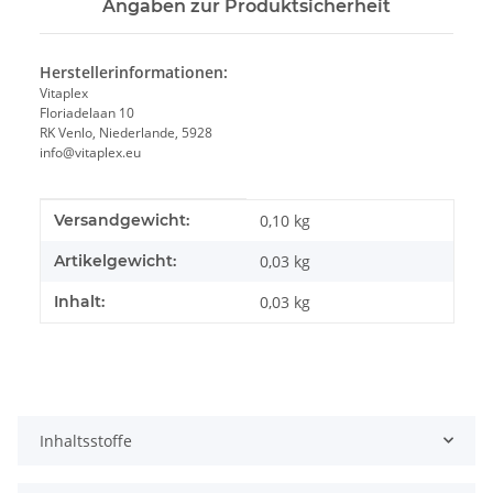
Angaben zur Produktsicherheit
Herstellerinformationen:
Vitaplex
Floriadelaan 10
RK Venlo, Niederlande, 5928
info@vitaplex.eu
Produkteigenschaft
Wert
Versandgewicht:
0,10 kg
Artikelgewicht:
0,03
kg
Inhalt:
0,03 kg
Inhaltsstoffe