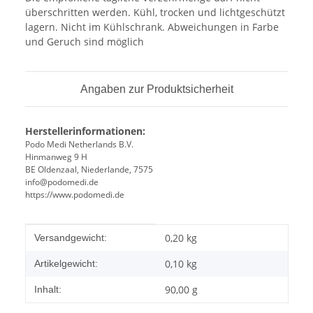
überschritten werden. Kühl, trocken und lichtgeschützt
lagern. Nicht im Kühlschrank. Abweichungen in Farbe
und Geruch sind möglich
Angaben zur Produktsicherheit
Herstellerinformationen:
Podo Medi Netherlands B.V.
Hinmanweg 9 H
BE Oldenzaal, Niederlande, 7575
info@podomedi.de
https://www.podomedi.de
Produkteigenschaft
Wert
0,20 kg
Versandgewicht:
0,10
kg
Artikelgewicht:
90,00 g
Inhalt: