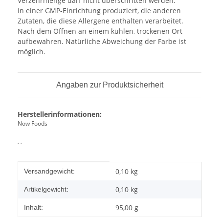
Verzehrmenge darf nicht überschritten werden.
In einer GMP-Einrichtung produziert, die anderen
Zutaten, die diese Allergene enthalten verarbeitet.
Nach dem Öffnen an einem kühlen, trockenen Ort
aufbewahren. Natürliche Abweichung der Farbe ist
möglich.
Angaben zur Produktsicherheit
Herstellerinformationen:
Now Foods
, ,
Produkteigenschaft
Wert
0,10 kg
Versandgewicht:
0,10
kg
Artikelgewicht:
95,00 g
Inhalt: