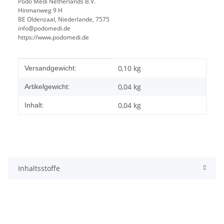
Podo Medi Netherlands B.V.
Hinmanweg 9 H
BE Oldenzaal, Niederlande, 7575
info@podomedi.de
https://www.podomedi.de
Produkteigenschaft
Wert
0,10 kg
Versandgewicht:
0,04
kg
Artikelgewicht:
0,04 kg
Inhalt:
Inhaltsstoffe